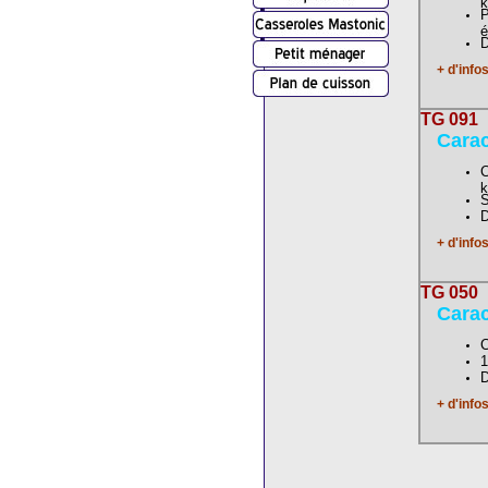
P
é
D
+ d'info
TG 091
Carac
C
S
D
+ d'info
TG 050
Carac
C
1
D
+ d'info