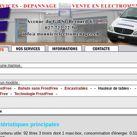
 une marque :
 un modèle :
-
-
- -
stFree
Bahuts sans FrostFree
Encastrables
Hauteur de tables -
-
-
tFree
Technologie FrostFree
x
téristiques principales
ontenu utile: 92 litres 3 tiroirs dont 1 maxi-box, consommation d'énergie: 0,51