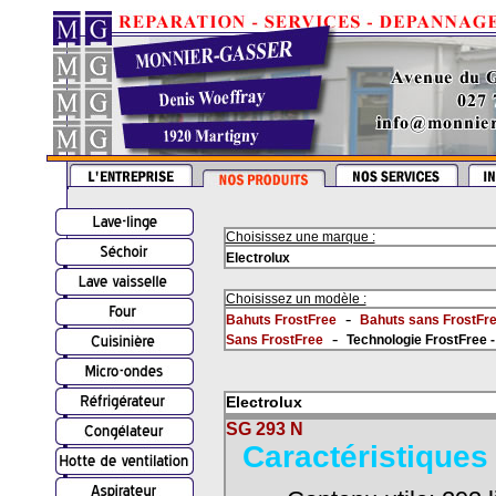
Choisissez une marque :
Electrolux
Choisissez un modèle :
-
Bahuts FrostFree
Bahuts sans FrostFr
-
Sans FrostFree
Technologie FrostFree 
Electrolux
SG 293 N
Caractéristiques