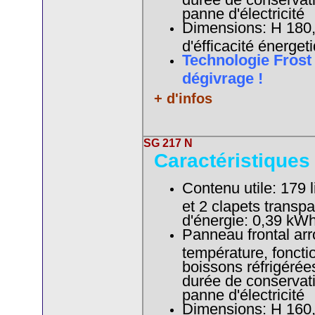
panne d'électricité
Dimensions: H 180,0
d'éfficacité énerget
Technologie Frost
dégivrage !
+ d'infos
SG 217 N
Caractéristiques
Contenu utile: 179 l
et 2 clapets trans
d'énergie: 0,39 
Panneau frontal arro
température, foncti
boissons réfrigérée
durée de conservat
panne d'électricité
Dimensions: H 160,0