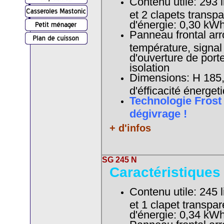
Contenu utile: 293 l
et 2 clapets trans
d'énergie: 0,30 
Panneau frontal arro
température, signal
d'ouverture de porte
isolation
Dimensions: H 185,0
d'éfficacité énerget
Technologie Frost
dégivrage !
+ d'infos
SG 245 N
Caractéristiques
Contenu utile: 245 l
et 1 clapet transpa
d'énergie: 0,34 