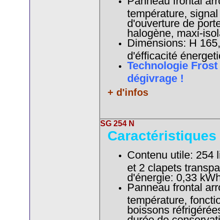
Panneau frontal arro
température, signal
d'ouverture de porte
halogène, maxi-iso
Dimensions: H 165,0
d'éfficacité énerget
Technologie Frost
dégivrage !
+ d'infos
SG 254 N
Caractéristiques
Contenu utile: 254 l
et 2 clapets trans
d'énergie: 0,33 
Panneau frontal arro
température, foncti
boissons réfrigérée
durée de conservat