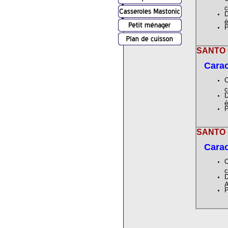
c
D
é
P
SANTO C
Carac
C
c
D
é
P
SANTO D
Carac
C
c
D
P