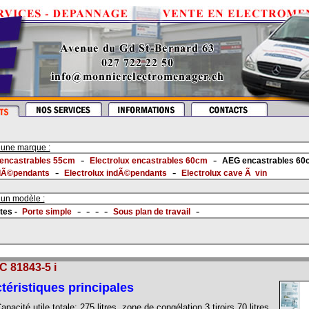
 une marque :
-
-
 encastrables 55cm
Electrolux encastrables 60cm
AEG encastrables 60
-
-
dÃ©pendants
Electrolux indÃ©pendants
Electrolux cave Ã vin
 un modèle :
- - - -
-
tes -
Porte simple
Sous plan de travail
 81843-5 i
téristiques principales
apacité utile totale: 275 litres, zone de congélation 3 tiroirs 70 litres,