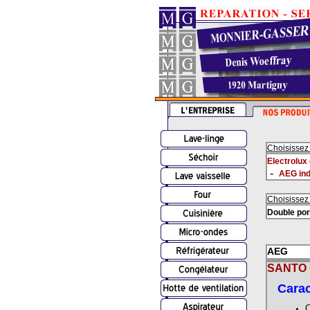
Choisissez
Electrolux
-
AEG in
Choisissez
Double por
AEG
SANTO C
Carac
C